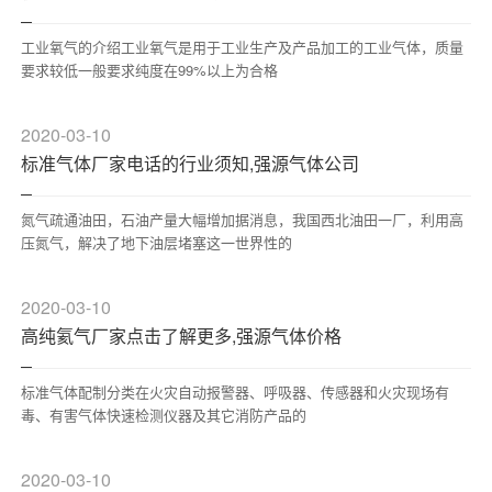
台。现已通过ISO9001国际质量体系认证。公司坚持“以人为
本、安全发展、科学发展”...
工业氧气的介绍工业氧气是用于工业生产及产品加工的工业气体，质量
要求较低一般要求纯度在99%以上为合格
2020-03-10
标准气体厂家电话的行业须知,强源气体公司
氮气疏通油田，石油产量大幅增加据消息，我国西北油田一厂，利用高
压氮气，解决了地下油层堵塞这一世界性的
2020-03-10
高纯氦气厂家点击了解更多,强源气体价格
标准气体配制分类在火灾自动报警器、呼吸器、传感器和火灾现场有
毒、有害气体快速检测仪器及其它消防产品的
2020-03-10