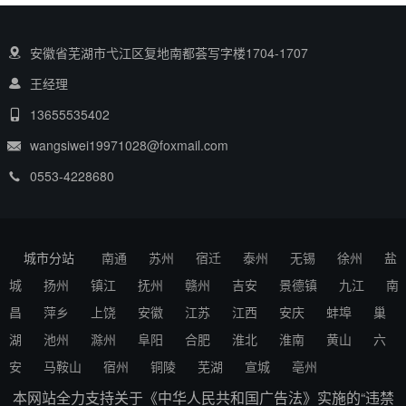
安徽省芜湖市弋江区复地南都荟写字楼1704-1707
王经理
13655535402
wangsiwei19971028@foxmail.com
0553-4228680
城市分站
南通
苏州
宿迁
泰州
无锡
徐州
盐
城
扬州
镇江
抚州
赣州
吉安
景德镇
九江
南
昌
萍乡
上饶
安徽
江苏
江西
安庆
蚌埠
巢
湖
池州
滁州
阜阳
合肥
淮北
淮南
黄山
六
安
马鞍山
宿州
铜陵
芜湖
宣城
亳州
本网站全力支持关于《中华人民共和国广告法》实施的“违禁