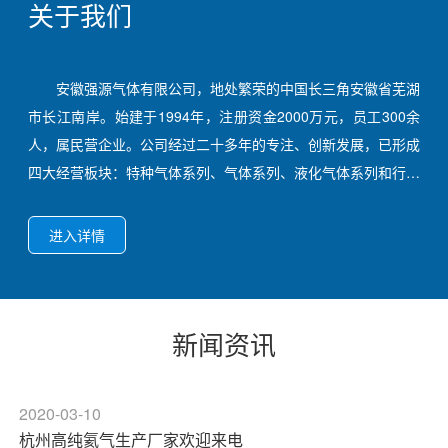
关于我们
安徽强源气体有限公司，地处繁荣的中国长三角安徽省芜湖
市长江南岸。始建于1994年，注册资金2000万元，员工300余
人，属民营企业。公司经过二十多年的专注、创新发展，已形成
四大经营板块：特种气体系列、气体系列、液化气体系列和行业
工程技术服务业，目前已是中国东部地区较大的特种气体供应商
之一。公司产品齐全，品种系列化，主营品种有高纯气体、标准
进入详情
气体、混合气体、电子气体、大宗工业气体及民用气体。产品广
泛应用于冶金、石化、机械、食品、、新材料、太阳能应用、环
保、电子、科研等领域。产品远销国内和国外。公司组建有管理
新闻资讯
决策、研发应用、销售服务和进出口贸易等多支精英团队。建有
大型特种气体标准化厂房，配置有液体储罐、低温储罐、气体生
产装置、气体提纯装置、气体净化装置、气体混制装置、气体分
2020-03-10
析设备、气体储运设备、标准计量设备和检测仪器设备等数百
杭州高纯氦气生产厂家欢迎来电